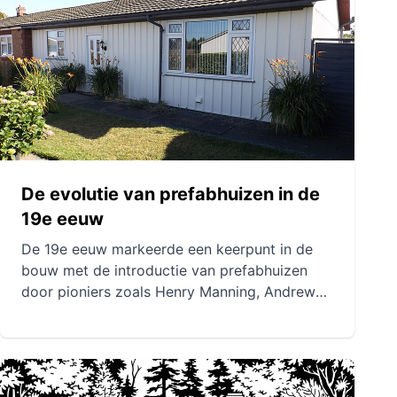
Parthenon en de aquaducten. In de
Middeleeuwen werden de
prefabricatiemethoden aangepast en verrijkt,
met name in de bouw van gotische
kathedralen en vestingwerken.
De evolutie van prefabhuizen in de
19e eeuw
De 19e eeuw markeerde een keerpunt in de
bouw met de introductie van prefabhuizen
door pioniers zoals Henry Manning, Andrew
Jackson Downing en Samuel Leeds Allen.
Deze innovaties brachten snelle, economische
en esthetische oplossingen met zich mee,
waarbij geëxperimenteerd werd met