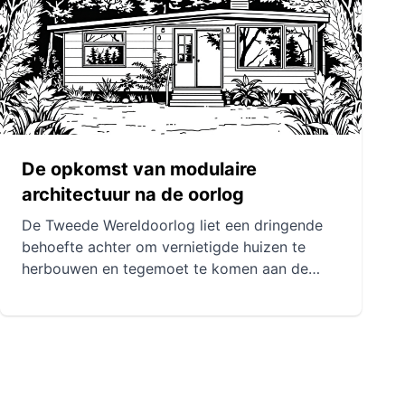
materialen zoals hout en ijzer. De in die tijd
ontwikkelde concepten blijven van invloed op
de moderne praktijk van modulaire bouw.
De opkomst van modulaire
architectuur na de oorlog
De Tweede Wereldoorlog liet een dringende
behoefte achter om vernietigde huizen te
herbouwen en tegemoet te komen aan de
noden van ontheemde bevolkingen. Modulaire
architectuur kwam naar voren als een
innovatieve oplossing om snel en flexibel
woningen te bouwen. Iconische projecten,
zoals de Lutèce-huizen in Frankrijk,
demonstreerden de doeltreffendheid van