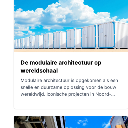
Tegenwoordig is modulariteit essentieel om
de uitdagingen van snelle urbanisatie en
milieubehoeften aan te pakken.
De modulaire architectuur op
wereldschaal
Modulaire architectuur is opgekomen als een
snelle en duurzame oplossing voor de bouw
wereldwijd. Iconische projecten in Noord-
Amerika, innovaties in Europa en adopties in
Azië tonen een diversiteit aan toepassingen.
In Oceanië en Zuid-Amerika heeft deze
methode specifieke uitdagingen opgelost,