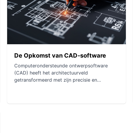
duurzaamheid, snelheid en innovatie.
De Opkomst van CAD-software
Computerondersteunde ontwerpsoftware
(CAD) heeft het architectuurveld
getransformeerd met zijn precisie en
geavanceerde functies. Ze vergemakkelijken
modulair ontwerp, verlagen kosten en
verbeteren communicatie tussen
belanghebbenden. De toekomstperspectieven
zijn veelbelovend door de integratie van
kunstmatige intelligentie en augmented
reality.