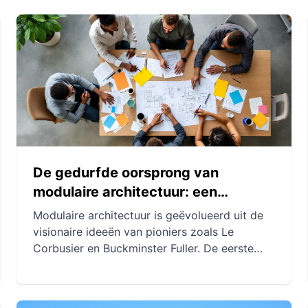
De gedurfde oorsprong van
modulaire architectuur: een
revolutie begint
Modulaire architectuur is geëvolueerd uit de
visionaire ideeën van pioniers zoals Le
Corbusier en Buckminster Fuller. De eerste
iconische gebouwen toonden de
uitvoerbaarheid en esthetiek van deze
concepten aan. Industrialisatie en