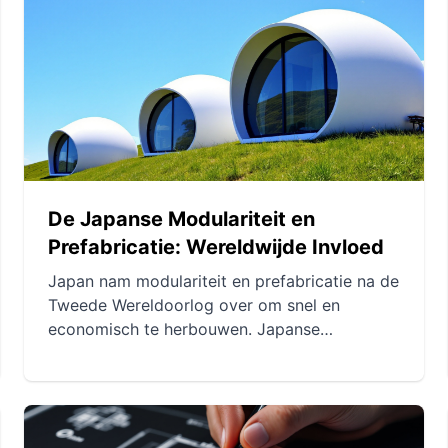
massaproductie maakten deze benadering
levensvatbaar en geschikt voor de
hedendaagse behoeften.
De Japanse Modulariteit en
Prefabricatie: Wereldwijde Invloed
Japan nam modulariteit en prefabricatie na de
Tweede Wereldoorlog over om snel en
economisch te herbouwen. Japanse
architecten innoveerden met deze technieken,
beïnvloedden iconische projecten en andere
landen. Prefabricatie blijft een impact hebben
op de hedendaagse architectuur, met