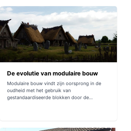
De evolutie van modulaire bouw
Modulaire bouw vindt zijn oorsprong in de
oudheid met het gebruik van
gestandaardiseerde blokken door de
Egyptenaren, Mesopotamiërs en Chinezen. De
Grieken en Romeinen perfectioneerden deze
architecturale technieken respectievelijk met
geprefabriceerde structuren zoals het