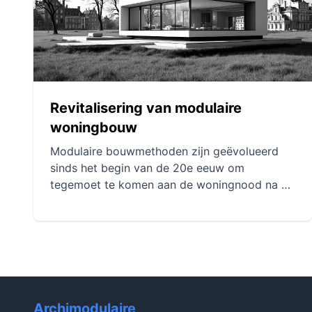
om aan de uiteenlopende behoeften van
bewoners te voldoen.
Revitalisering van modulaire
woningbouw
Modulaire bouwmethoden zijn geëvolueerd
sinds het begin van de 20e eeuw om
tegemoet te komen aan de woningnood na de
oorlog. De jaren 1990 markeerden een
revitalisering dankzij technologische
vooruitgang, de vraag naar betaalbare
woningen en meer politieke steun. De
innovaties van die tijd zijn tot op de dag van
vandaag van invloed op de ontwikkeling van
duurzame en flexibele oplossingen.
Archimodulaire