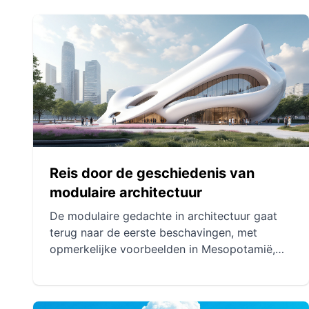
Reis door de geschiedenis van
modulaire architectuur
De modulaire gedachte in architectuur gaat
terug naar de eerste beschavingen, met
opmerkelijke voorbeelden in Mesopotamië,
Egypte en India. De industriële revolutie
markeerde een belangrijke ommekeer, met de
standaardisatie van materialen en processen.