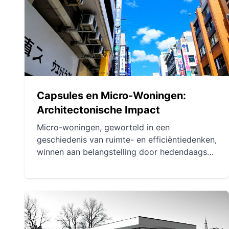
zoals noodhuisvesting en
aardbevingsbestendige gebouwen.
Capsules en Micro-Woningen:
Architectonische Impact
Micro-woningen, geworteld in een
geschiedenis van ruimte- en efficiëntiedenken,
winnen aan belangstelling door hedendaagse
stedelijke uitdagingen. Kisho Kurokawa en zijn
Nakagin Capsule Tower illustreren innovatieve
modulaire oplossingen, ondanks technische
en economische obstakels. De toekomst van
micro-woningen belooft technologische
vooruitgang en diversificatie van typologieën