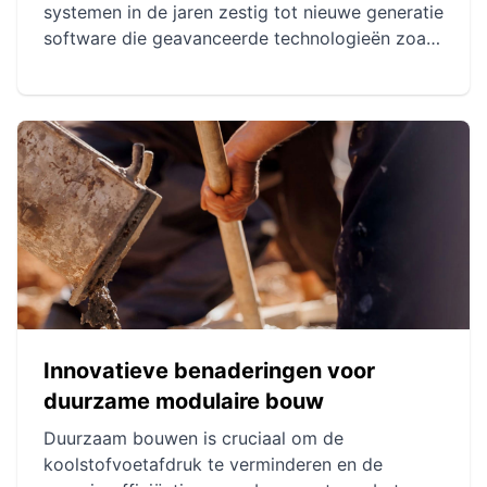
systemen in de jaren zestig tot nieuwe generatie
software die geavanceerde technologieën zoals
AI en cloud computing integreert. Deze
innovaties hebben de nauwkeurigheid,
efficiëntie en samenwerking in modulair
ontwerp verbeterd. Tegenwoordig bieden
moderne CAD-tools simulatiemogelijkheden,
virtual reality en projectbeheer, en
revolutioneren ze modulaire bouw.
Innovatieve benaderingen voor
duurzame modulaire bouw
Duurzaam bouwen is cruciaal om de
koolstofvoetafdruk te verminderen en de