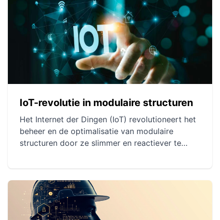
IoT-revolutie in modulaire structuren
Het Internet der Dingen (IoT) revolutioneert het
beheer en de optimalisatie van modulaire
structuren door ze slimmer en reactiever te
maken. Innovatieve toepassingen zorgen voor
effectief energie- en ruimtebeheer en
verbeteringen op het gebied van veiligheid.
Preventief onderhoud met IoT verlengt de
levensduur van structuren en optimaliseert
resourcegebruik.