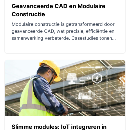
Geavanceerde CAD en Modulaire
Constructie
Modulaire constructie is getransformeerd door
geavanceerde CAD, wat precisie, efficiëntie en
samenwerking verbeterde. Casestudies tonen
aan hoe deze technologie diverse projecten
wereldwijd heeft geoptimaliseerd. Toekomstige
vooruitzichten omvatten AI, 3D-printen,
augmented reality en Internet of Things voor
nog meer innovatie.
Slimme modules: IoT integreren in