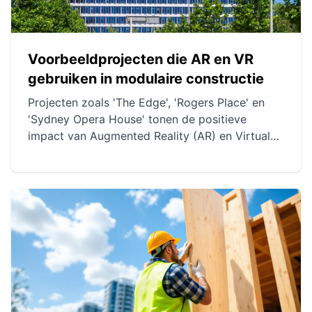
Voorbeeldprojecten die AR en VR
gebruiken in modulaire constructie
Projecten zoals 'The Edge', 'Rogers Place' en
'Sydney Opera House' tonen de positieve
impact van Augmented Reality (AR) en Virtual
Reality (VR) op modulaire constructie. Deze
technologieën verbeteren de precisie, planning
en samenwerking, terwijl ze de kosten en
doorlooptijden verminderen. Ze maken ook het
behoud van architectonische integriteit
mogelijk, terwijl ze de bouw- en
renovatieprocessen moderniseren.