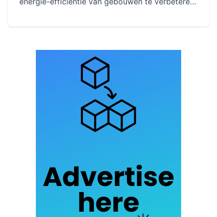
energie-efficiëntie van gebouwen te verbeteren.
Projecten zoals de Tour Elithis, het Bullitt Center
en de middeleeuwse stad Montcornet illustreren
succesvolle voorbeelden van deze benadering.
Praktijken zoals het gebruik van
milieuvriendelijke materialen en efficiënt beheer
van hulpbronnen bewijzen hun effectiviteit in
verschillende contexten.