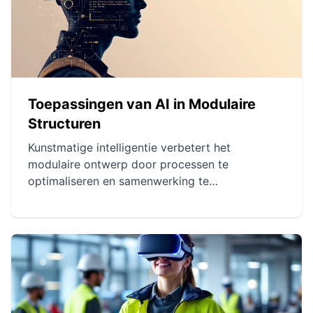
Toepassingen van AI in Modulaire
Structuren
Kunstmatige intelligentie verbetert het
modulaire ontwerp door processen te
optimaliseren en samenwerking te
vergemakkelijken. Machine learning, een
sleuteltool in de optimalisatie van
architectonische plannen, zorgt voor
efficiëntere en gepersonaliseerde ontwerpen. AI
speelt een cruciale rol in de materiaalkeuze,
maar ook in de innovatie en duurzaamheid van
projecten.