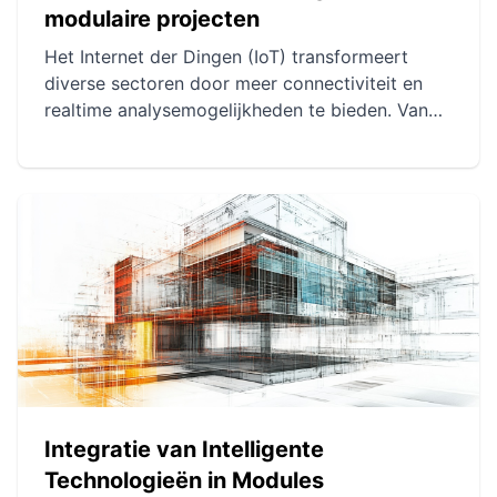
modulaire projecten
Het Internet der Dingen (IoT) transformeert
diverse sectoren door meer connectiviteit en
realtime analysemogelijkheden te bieden. Van
het slimme huis tot verbonden landbouw
verbeteren IoT-projecten de efficiëntie en
besluitvorming. Er blijven echter uitdagingen op
het gebied van veiligheid, privacy en technische
complexiteit bestaan.
Integratie van Intelligente
Technologieën in Modules