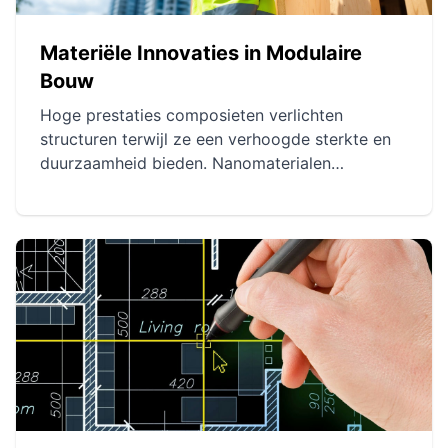
Materiële Innovaties in Modulaire
Bouw
Hoge prestaties composieten verlichten
structuren terwijl ze een verhoogde sterkte en
duurzaamheid bieden. Nanomaterialen
verbeteren de energie-efficiëntie en stevigheid
van gebouwen door hun koolstofvoetafdruk te
verminderen. Slimme materialen maken het
mogelijk adaptieve en interactieve structuren te
creëren, die het comfort en de veiligheid
optimaliseren.