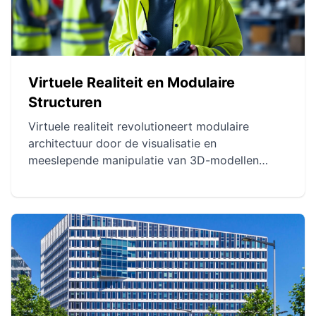
Virtuele Realiteit en Modulaire
Structuren
Virtuele realiteit revolutioneert modulaire
architectuur door de visualisatie en
meeslepende manipulatie van 3D-modellen
mogelijk te maken. Het vergemakkelijkt het
begrip van architecturale projecten en verbetert
de communicatie tussen ontwerpers en klanten.
Het optimaliseert de planning van modulaire
projecten voor een duurzamer en efficiënter
beheer.